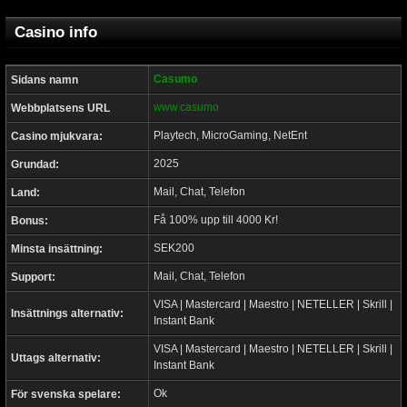
Casino info
Casumo
Sidans namn
www.casumo
Webbplatsens URL
Playtech, MicroGaming, NetEnt
Casino mjukvara:
2025
Grundad:
Mail, Chat, Telefon
Land:
Få 100% upp till 4000 Kr!
Bonus:
SEK200
Minsta insättning:
Mail, Chat, Telefon
Support:
VISA | Mastercard | Maestro | NETELLER | Skrill |
Insättnings alternativ:
Instant Bank
VISA | Mastercard | Maestro | NETELLER | Skrill |
Uttags alternativ:
Instant Bank
Ok
För svenska spelare: