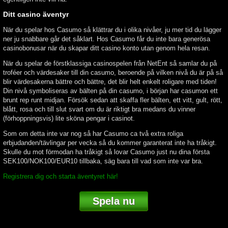
Ditt casino äventyr
När du spelar hos Casumo så klättrar du i olika nivåer, ju mer tid du lägger
ner ju snabbare går det såklart. Hos Casumo får du inte bara generösa
casinobonusar när du skapar ditt casino konto utan genom hela resan.
När du spelar de förstklassiga casinospelen från NetEnt så samlar du på
troféer och värdesaker till din casumo, beroende på vilken nivå du är på så
blir värdesakerna bättre och bättre, det blir helt enkelt roligare med tiden!
Din nivå symboliseras av bälten på din casumo, i början har casumon ett
brunt rep runt midjan. Försök sedan att skaffa fler bälten, ett vitt, gult, rött,
blått, rosa och till slut svart om du är riktigt bra medans du vinner
(förhoppningsvis) lite sköna pengar i casinot.
Som om detta inte var nog så har Casumo ca två extra roliga
erbjudanden/tävlingar per vecka så du kommer garanterat inte ha tråkigt.
Skulle du mot förmodan ha tråkigt så lovar Casumo just nu dina första
SEK100/NOK100/EUR10 tillbaka, säg bara till vad som inte var bra.
Registrera dig och starta äventyret här!
Spela nu