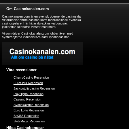
Om Casinokanalen.com
Casinokanalen.com är en svensk oberoende casinosida.
Vi förmedlar online casinon samt mobilcasino till svenska
casinospelare. Här hittar du exklusiva bonusar,
jackpottar, skattefria vinster med mera.
Vi som driver Casinokanalen.com jobbar även med
systersajterna videoslots24 samt iphonecasinon.
Våra recensioner
CherryCasino Recension
EuroSlots Recension
Jackpotcitycasino Recension
PlayHippo Recension
Casumo Recension
Svenskalotter Recension
Euro Lotto Recension
Bet365 Recension
SlotsMagic Recension
Höga Casinobonusar