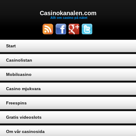
Casinokanalen.com
Allt om casino på nätet
Start
Casinolistan
Mobilcasino
Casino mjukvara
Freespins
Gratis videoslots
Om vår casinosida