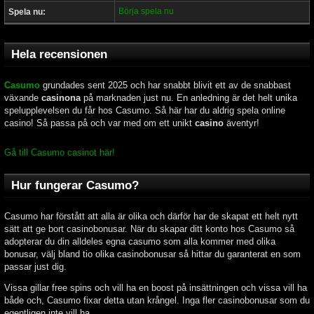
Börja spela nu
Spela nu:
Hela recensionen
Casumo
grundades sent 2025 och har snabbt blivit ett av de snabbast
växande
casinona
på marknaden just nu. En anledning är det helt unika
spelupplevelsen du får hos Casumo. Så här har du aldrig spela online
casino! Så passa på och var med om ett unikt
casino
äventyr!
Gå till Casumo casinot här!
Hur fungerar Casumo?
Casumo har förstått att alla är olika och därför har de skapat ett helt nytt
sätt att ge bort casinobonusar. När du skapar ditt konto hos Casumo så
adopterar du din alldeles egna casumo som alla kommer med olika
bonusar, välj bland tio olika casinobonusar så hittar du garanterat en som
passar just dig.
Vissa gillar free spins och vill ha en boost på insättningen och vissa vill ha
både och, Casumo fixar detta utan krångel. Inga fler casinobonusar som du
egentligen inte vill ha.