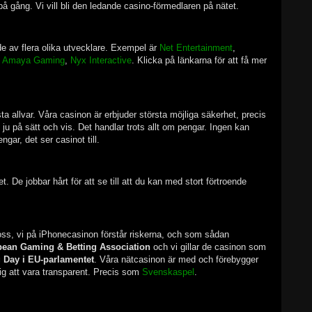
 på gång. Vi vill bli den ledande casino-förmedlaren på nätet.
de av flera olika utvecklare. Exempel är
Net Entertainment
,
,
Amaya Gaming
,
Nyx Interactive
. Klicka på länkarna för att få mer
ta allvar. Våra casinon är erbjuder största möjliga säkerhet, precis
u på sätt och vis. Det handlar trots allt om pengar. Ingen kan
gar, det ser casinot till.
t. De jobbar hårt för att se till att du kan med stort förtroende
 oss, vi på iPhonecasinon förstår riskerna, och som sådan
ean Gaming & Betting Association
och vi gillar de casinon som
Day i EU-parlamentet
. Våra nätcasinon är med och förebygger
ig att vara transparent. Precis som
Svenskaspel
.