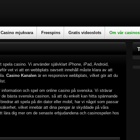
Casino mjukvara
Freespins
Gratis videoslots
Om vår casinos
t spela casino. Vi använder självklart iPhone, iPad, Android,
rför vet vi att en webbplats oavsett innehåll måste klara av att
ila.
Casino Kanalen
är en responsive webbplats, vilket gör att du
lst.
 information och spel om online casino på svenska. Vi strävar
er de bästa svenska casinon, så att du enkelt kan hitta spännande
öredrar att spela på din dator eller mobil, har vi något som passar
 säkerhet, vilket innebär att dina pengar är skyddade på våra
att lära dig mer om de senaste erbjudandena och casinospelen hos