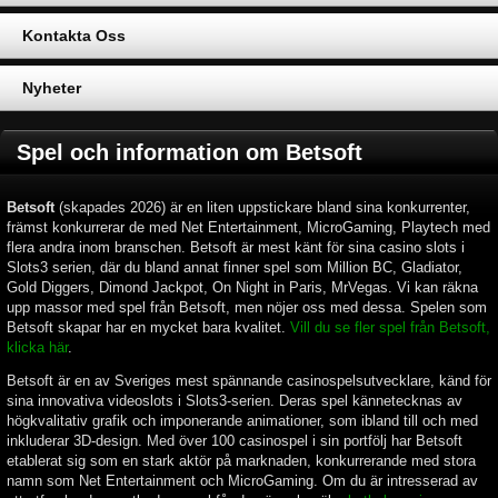
Kontakta Oss
Nyheter
Spel och information om Betsoft
Betsoft
(skapades 2026) är en liten uppstickare bland sina konkurrenter,
främst konkurrerar de med Net Entertainment, MicroGaming, Playtech med
flera andra inom branschen. Betsoft är mest känt för sina casino slots i
Slots3 serien, där du bland annat finner spel som Million BC, Gladiator,
Gold Diggers, Dimond Jackpot, On Night in Paris, MrVegas. Vi kan räkna
upp massor med spel från Betsoft, men nöjer oss med dessa. Spelen som
Betsoft skapar har en mycket bara kvalitet.
Vill du se fler spel från Betsoft,
klicka här
.
Betsoft är en av Sveriges mest spännande casinospelsutvecklare, känd för
sina innovativa videoslots i Slots3-serien. Deras spel kännetecknas av
högkvalitativ grafik och imponerande animationer, som ibland till och med
inkluderar 3D-design. Med över 100 casinospel i sin portfölj har Betsoft
etablerat sig som en stark aktör på marknaden, konkurrerande med stora
namn som Net Entertainment och MicroGaming. Om du är intresserad av