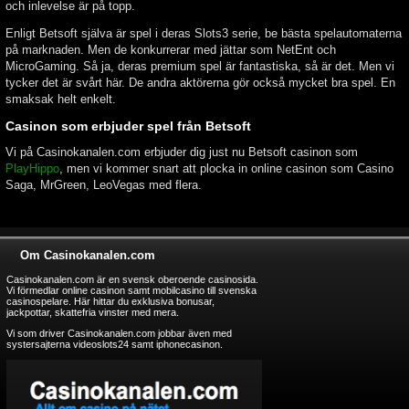
och inlevelse är på topp.
Enligt Betsoft själva är spel i deras Slots3 serie, be bästa spelautomaterna
på marknaden. Men de konkurrerar med jättar som NetEnt och
MicroGaming. Så ja, deras premium spel är fantastiska, så är det. Men vi
tycker det är svårt här. De andra aktörerna gör också mycket bra spel. En
smaksak helt enkelt.
Casinon som erbjuder spel från Betsoft
Vi på Casinokanalen.com erbjuder dig just nu Betsoft casinon som
PlayHippo
, men vi kommer snart att plocka in online casinon som Casino
Saga, MrGreen, LeoVegas med flera.
Om Casinokanalen.com
Casinokanalen.com är en svensk oberoende casinosida.
Vi förmedlar online casinon samt mobilcasino till svenska
casinospelare. Här hittar du exklusiva bonusar,
jackpottar, skattefria vinster med mera.
Vi som driver Casinokanalen.com jobbar även med
systersajterna videoslots24 samt iphonecasinon.