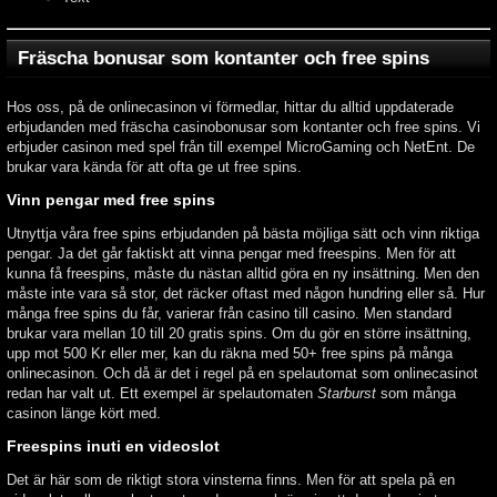
Fräscha bonusar som kontanter och free spins
Hos oss, på de onlinecasinon vi förmedlar, hittar du alltid uppdaterade
erbjudanden med fräscha casinobonusar som kontanter och free spins. Vi
erbjuder casinon med spel från till exempel MicroGaming och NetEnt. De
brukar vara kända för att ofta ge ut free spins.
Vinn pengar med free spins
Utnyttja våra free spins erbjudanden på bästa möjliga sätt och vinn riktiga
pengar. Ja det går faktiskt att vinna pengar med freespins. Men för att
kunna få freespins, måste du nästan alltid göra en ny insättning. Men den
måste inte vara så stor, det räcker oftast med någon hundring eller så. Hur
många free spins du får, varierar från casino till casino. Men standard
brukar vara mellan 10 till 20 gratis spins. Om du gör en större insättning,
upp mot 500 Kr eller mer, kan du räkna med 50+ free spins på många
onlinecasinon. Och då är det i regel på en spelautomat som onlinecasinot
redan har valt ut. Ett exempel är spelautomaten
Starburst
som många
casinon länge kört med.
Freespins inuti en videoslot
Det är här som de riktigt stora vinsterna finns. Men för att spela på en