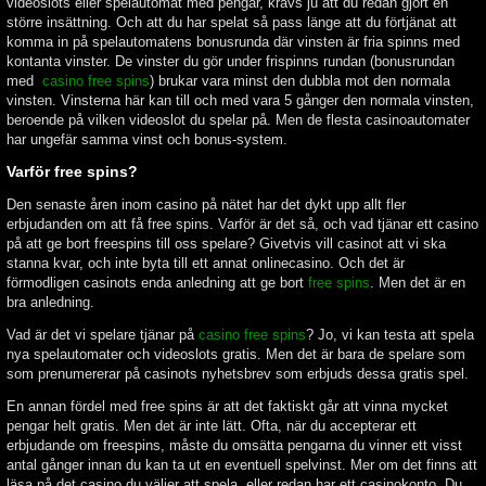
videoslots eller spelautomat med pengar, krävs ju att du redan gjort en
större insättning. Och att du har spelat så pass länge att du förtjänat att
komma in på spelautomatens bonusrunda där vinsten är fria spinns med
kontanta vinster. De vinster du gör under frispinns rundan (bonusrundan
med
casino free spins
) brukar vara minst den dubbla mot den normala
vinsten. Vinsterna här kan till och med vara 5 gånger den normala vinsten,
beroende på vilken videoslot du spelar på. Men de flesta casinoautomater
har ungefär samma vinst och bonus-system.
Varför free spins?
Den senaste åren inom casino på nätet har det dykt upp allt fler
erbjudanden om att få free spins. Varför är det så, och vad tjänar ett casino
på att ge bort freespins till oss spelare? Givetvis vill casinot att vi ska
stanna kvar, och inte byta till ett annat onlinecasino. Och det är
förmodligen casinots enda anledning att ge bort
free spins
. Men det är en
bra anledning.
Vad är det vi spelare tjänar på
casino free spins
? Jo, vi kan testa att spela
nya spelautomater och videoslots gratis. Men det är bara de spelare som
som prenumererar på casinots nyhetsbrev som erbjuds dessa gratis spel.
En annan fördel med free spins är att det faktiskt går att vinna mycket
pengar helt gratis. Men det är inte lätt. Ofta, när du accepterar ett
erbjudande om freespins, måste du omsätta pengarna du vinner ett visst
antal gånger innan du kan ta ut en eventuell spelvinst. Mer om det finns att
läsa på det casino du väljer att spela, eller redan har ett casinokonto. Du