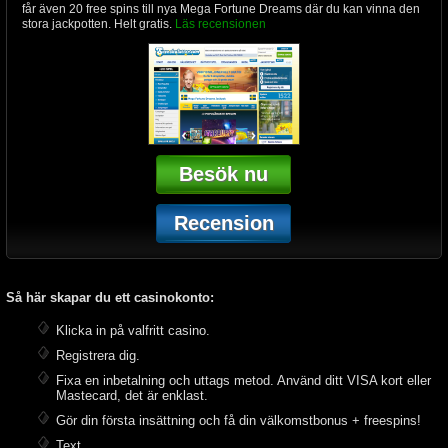
får även 20 free spins till nya Mega Fortune Dreams där du kan vinna den
stora jackpotten. Helt gratis.
Läs recensionen
Besök nu
Recension
Så här skapar du ett casinokonto:
Klicka in på valfritt casino.
Registrera dig.
Fixa en inbetalning och uttags metod. Använd ditt VISA kort eller
Mastecard, det är enklast.
Gör din första insättning och få din välkomstbonus + freespins!
Text